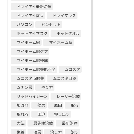
ドライアイ最新治療
ドライアイ症状
ドライマウス
パソコン
ピンセット
ホットアイマスク
ホットタオル
マイボーム線
マイボーム腺
マイボーム腺ケア
マイボーム腺梗塞
マイボーム腺機能不全
ムコスタ
ムコスタ点眼薬
ムコスタ目薬
ムチン層
やり方
リッドハイジーン
レーザー治療
加湿器
効果
原因
取る
取れる
圧迫
押し出す
方法
最先端治療
最新治療
栄養
油層
治し方
治す