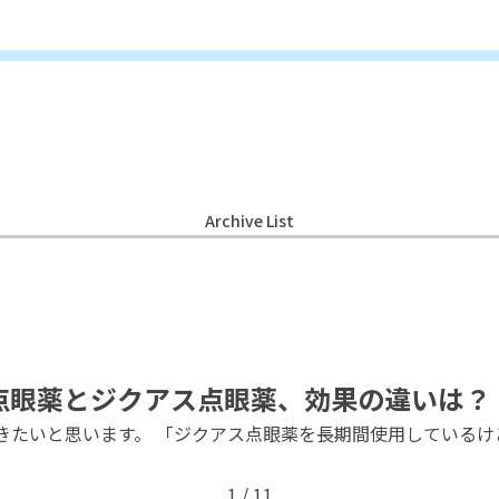
Archive List
点眼薬とジクアス点眼薬、効果の違いは？
きたいと思います。 「ジクアス点眼薬を長期間使用しているけ
1 / 1
1