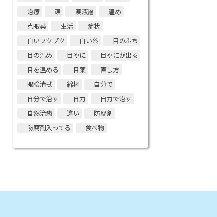
治療
涙
涙液層
温め
点眼薬
生活
症状
白いプツプツ
白い糸
目のふち
目の温め
目やに
目やにが出る
目を温める
目薬
直し方
眼瞼清拭
綿棒
自分で
自分で治す
自力
自力で治す
自然治癒
違い
防腐剤
防腐剤入ってる
食べ物