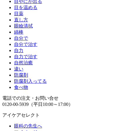
目やにが出る
目を温める
目薬
直し方
眼瞼清拭
綿棒
自分で
自分で治す
自力
自力で治す
自然治癒
違い
防腐剤
防腐剤入ってる
食べ物
電話での注文・お問い合せ
0120-00-5939
（平日10:00～17:00）
アイケアセレクト
眼科の先生へ