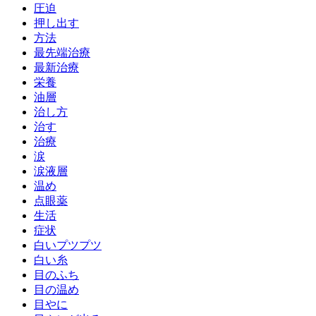
圧迫
押し出す
方法
最先端治療
最新治療
栄養
油層
治し方
治す
治療
涙
涙液層
温め
点眼薬
生活
症状
白いプツプツ
白い糸
目のふち
目の温め
目やに