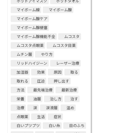
ホットアイマスク
ホットタオル
マイボーム線
マイボーム腺
マイボーム腺ケア
マイボーム腺梗塞
マイボーム腺機能不全
ムコスタ
ムコスタ点眼薬
ムコスタ目薬
ムチン層
やり方
リッドハイジーン
レーザー治療
加湿器
効果
原因
取る
取れる
圧迫
押し出す
方法
最先端治療
最新治療
栄養
油層
治し方
治す
治療
涙
涙液層
温め
点眼薬
生活
症状
白いプツプツ
白い糸
目のふち