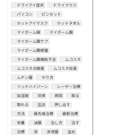
ドライアイ症状
ドライマウス
パソコン
ピンセット
ホットアイマスク
ホットタオル
マイボーム線
マイボーム腺
マイボーム腺ケア
マイボーム腺梗塞
マイボーム腺機能不全
ムコスタ
ムコスタ点眼薬
ムコスタ目薬
ムチン層
やり方
リッドハイジーン
レーザー治療
加湿器
効果
原因
取る
取れる
圧迫
押し出す
方法
最先端治療
最新治療
栄養
油層
治し方
治す
治療
涙
涙液層
温め