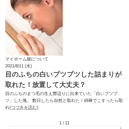
マイボーム腺について
2021/8/11 (水)
目のふちの白いプツプツした詰まりが
取れた！放置して大丈夫？
目のふちのまつ毛の生え際辺りに出来ていた「白いプツプ
ツ」した塊。 数日したら自然と取れた！綿棒でこすったら取
れ(
つづきを読む
)
1 / 1
1