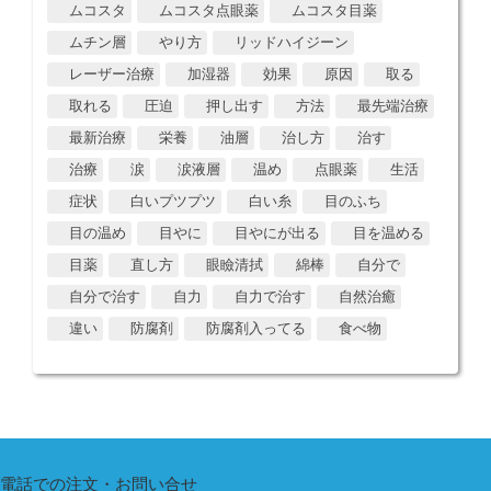
ムコスタ
ムコスタ点眼薬
ムコスタ目薬
ムチン層
やり方
リッドハイジーン
レーザー治療
加湿器
効果
原因
取る
取れる
圧迫
押し出す
方法
最先端治療
最新治療
栄養
油層
治し方
治す
治療
涙
涙液層
温め
点眼薬
生活
症状
白いプツプツ
白い糸
目のふち
目の温め
目やに
目やにが出る
目を温める
目薬
直し方
眼瞼清拭
綿棒
自分で
自分で治す
自力
自力で治す
自然治癒
違い
防腐剤
防腐剤入ってる
食べ物
電話での注文・お問い合せ