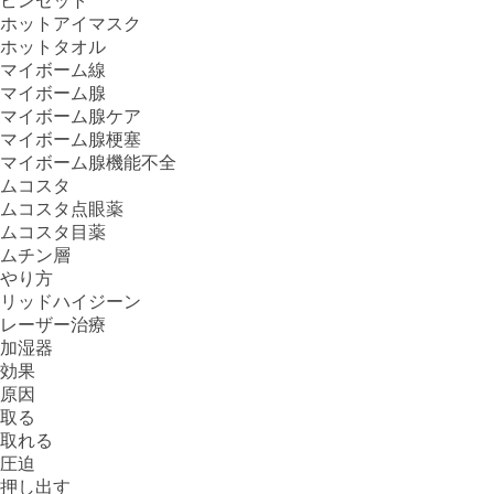
ピンセット
ホットアイマスク
ホットタオル
マイボーム線
マイボーム腺
マイボーム腺ケア
マイボーム腺梗塞
マイボーム腺機能不全
ムコスタ
ムコスタ点眼薬
ムコスタ目薬
ムチン層
やり方
リッドハイジーン
レーザー治療
加湿器
効果
原因
取る
取れる
圧迫
押し出す