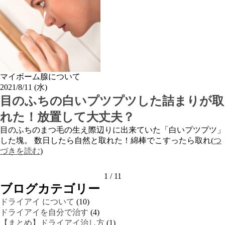
マイボーム腺について
2021/8/11 (水)
目のふちの白いプツプツした詰まりが取
れた！放置して大丈夫？
目のふちのまつ毛の生え際辺りに出来ていた「白いプツプツ」
した塊。 数日したら自然と取れた！綿棒でこすったら取れ(
つ
づきを読む
)
1 / 1
1
ブログカテゴリー
ドライアイ について
(10)
ドライアイを自分で治す
(4)
【まとめ】ドライアイ治し方
(1)