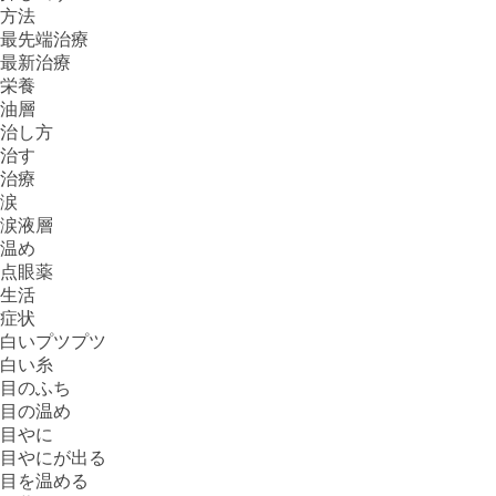
方法
最先端治療
最新治療
栄養
油層
治し方
治す
治療
涙
涙液層
温め
点眼薬
生活
症状
白いプツプツ
白い糸
目のふち
目の温め
目やに
目やにが出る
目を温める